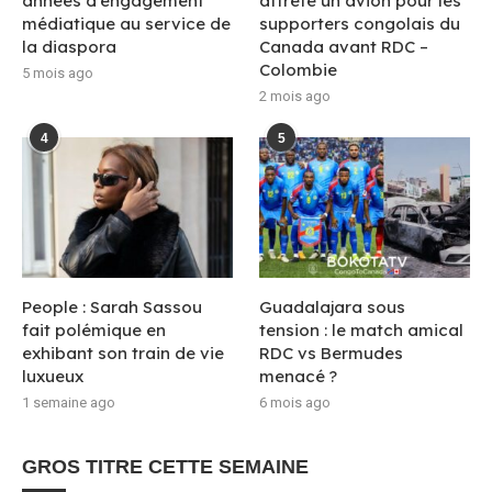
années d’engagement
affrète un avion pour les
médiatique au service de
supporters congolais du
la diaspora
Canada avant RDC –
Colombie
5 mois ago
2 mois ago
4
5
People : Sarah Sassou
Guadalajara sous
fait polémique en
tension : le match amical
exhibant son train de vie
RDC vs Bermudes
luxueux
menacé ?
1 semaine ago
6 mois ago
GROS TITRE CETTE SEMAINE