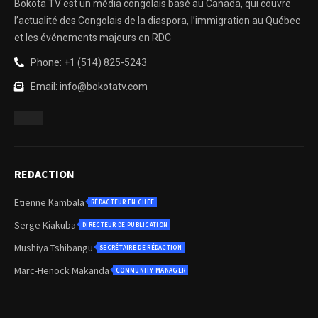
Bokota TV est un média congolais basé au Canada, qui couvre
l’actualité des Congolais de la diaspora, l’immigration au Québec
et les événements majeurs en RDC
Phone: +1 (514) 825-5243
Email: info@bokotatv.com
REDACTION
Etienne Kambala
RÉDACTEUR EN CHEF
Serge Kiakuba
DIRECTEUR DE PUBLICATION
Mushiya Tshibangu
SECRÉTAIRE DE RÉDACTION
Marc-Henock Makanda
COMMUNITY MANAGER