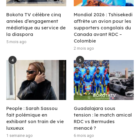
Bokota TV célèbre cinq
Mondial 2026 : Tshisekedi
années d’engagement
affrète un avion pour les
médiatique au service de
supporters congolais du
la diaspora
Canada avant RDC –
Colombie
5 mois ago
2 mois ago
4
5
People : Sarah Sassou
Guadalajara sous
fait polémique en
tension : le match amical
exhibant son train de vie
RDC vs Bermudes
luxueux
menacé ?
1 semaine ago
6 mois ago