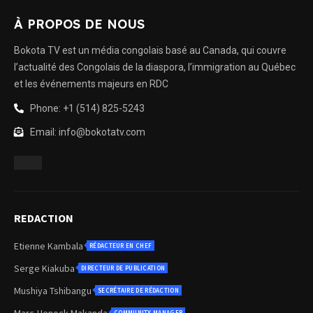
À PROPOS DE NOUS
Bokota TV est un média congolais basé au Canada, qui couvre
l’actualité des Congolais de la diaspora, l’immigration au Québec
et les événements majeurs en RDC
Phone: +1 (514) 825-5243
Email: info@bokotatv.com
REDACTION
Etienne Kambala
RÉDACTEUR EN CHEF
Serge Kiakuba
DIRECTEUR DE PUBLICATION
Mushiya Tshibangu
SECRÉTAIRE DE RÉDACTION
Marc-Henock Makanda
COMMUNITY MANAGER