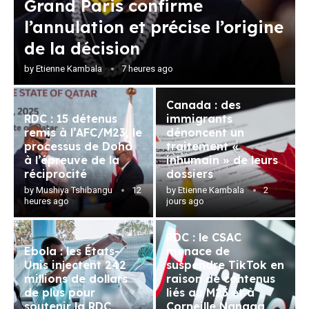
Grand Paris confirme
l’annulation et précise l’origine
de la décision
by
Etienne Kambala
7 heures ago
Canada : des
RDC : 15 détenus
immigrants
remis à l’AFC/M23, le
dénoncent un
processus de Doha
traitement «
à l’épreuve de la
inhumain » de leurs
réciprocité
dossiers
by
Mushiya Tshibangu
12
by
Etienne Kambala
2
heures ago
jours ago
RDC : le CSAC
Ebola : les États-
menace de
Unis injectent 242
suspendre TikTok en
millions de dollars
raison de contenus
de plus pour
liés au M23 et à
soutenir la RDC
Corneille Nangaa