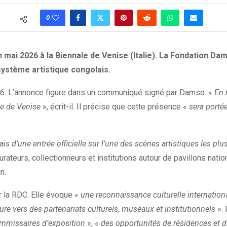
0
mai 2026 à la Biennale de Venise (Italie). La Fondation D
ystème artistique congolais.
26. L’annonce figure dans un communiqué signé par Damso. «
En 
le de Venise
», écrit-il. Il précise que cette présence «
sera porté
s d’une entrée officielle sur l’une des scènes artistiques les pl
rateurs, collectionneurs et institutions autour de pavillons natio
n.
r la RDC. Elle évoque «
une reconnaissance culturelle internation
ure vers des partenariats culturels, muséaux et institutionnels
». 
commissaires d’exposition
», «
des opportunités de résidences et d