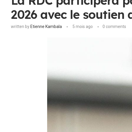
La RDC participera po
2026 avec le soutien
written by
Etienne Kambala
5 mois ago
0 comments