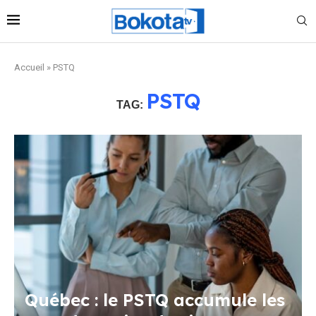
Accueil
»
PSTQ
PSTQ
TAG:
Québec : le PSTQ accumule les