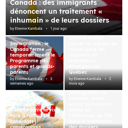
Canada : des immigrants
dénoncent un traitement «
inhumain » de leurs dossiers
by
Etienne Kambala
1 jour ago
Immigration :
Ottawa élargit
Immigration : le
l’accès au permis de
Canada ferme
travail pour les
temporairement le
conjoints de
Programme des
travailleurs
parents et grands-
étrangers au
parents
Québec
by
Etienne Kambala
3
by
Etienne Kambala
2
semaines ago
mois ago
Immigration au
Canada : entre
Immigration : le
erreur humaine et
Canada serre la vis
doute sur
face à l’afflux de
l’utilisation de l’IA
candidats
dans le traitement
camerounais
des dossiers