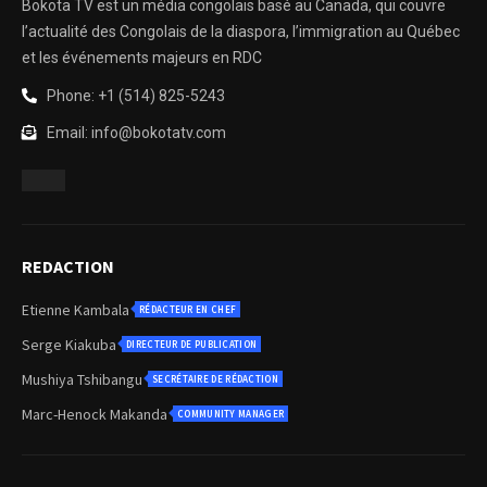
Bokota TV est un média congolais basé au Canada, qui couvre
l’actualité des Congolais de la diaspora, l’immigration au Québec
et les événements majeurs en RDC
Phone: +1 (514) 825-5243
Email: info@bokotatv.com
REDACTION
Etienne Kambala
RÉDACTEUR EN CHEF
Serge Kiakuba
DIRECTEUR DE PUBLICATION
Mushiya Tshibangu
SECRÉTAIRE DE RÉDACTION
Marc-Henock Makanda
COMMUNITY MANAGER