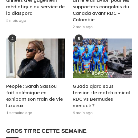
années d’engagement
affrète un avion pour les
médiatique au service de
supporters congolais du
la diaspora
Canada avant RDC –
Colombie
5 mois ago
2 mois ago
4
5
People : Sarah Sassou
Guadalajara sous
fait polémique en
tension : le match amical
exhibant son train de vie
RDC vs Bermudes
luxueux
menacé ?
1 semaine ago
6 mois ago
GROS TITRE CETTE SEMAINE