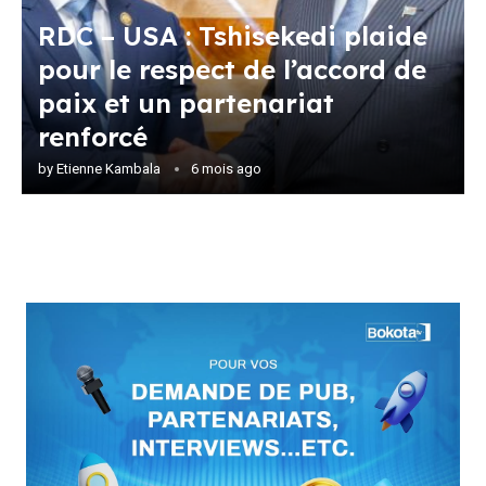
RDC – USA : Tshisekedi plaide
pour le respect de l’accord de
paix et un partenariat
renforcé
by
Etienne Kambala
6 mois ago