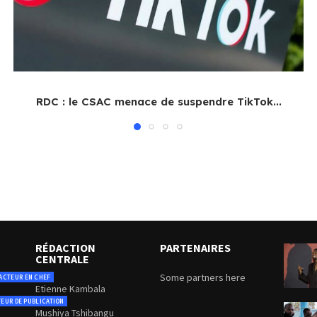
RDC : le CSAC menace de suspendre TikTok...
RÉDACTION
PARTENAIRES
CENTRALE
Some partners here
ACTEUR EN CHEF
Etienne Kambala
TEUR DE PUBLICATION
Mushiya Tshibangu