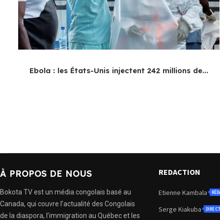
Ebola : les États-Unis injectent 242 millions de...
REDACTION
À PROPOS DE NOUS
Bokota TV est un média congolais basé au
Etienne Kambala
RÉD
Canada, qui couvre l’actualité des Congolais
Serge Kiakuba
DIREC
de la diaspora, l’immigration au Québec et les