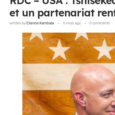
RDC – USA : Tshiseked
et un partenariat ren
written by
Etienne Kambala
6 mois ago
0 comments