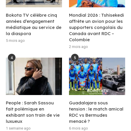
Bokota TV célèbre cinq
Mondial 2026 : Tshisekedi
années d’engagement
affrète un avion pour les
médiatique au service de
supporters congolais du
la diaspora
Canada avant RDC –
Colombie
5 mois ago
2 mois ago
4
5
People : Sarah Sassou
Guadalajara sous
fait polémique en
tension : le match amical
exhibant son train de vie
RDC vs Bermudes
luxueux
menacé ?
1 semaine ago
6 mois ago