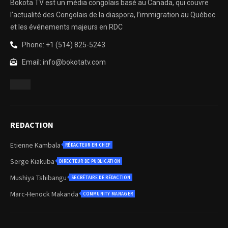
Bokota TV est un média congolais basé au Canada, qui couvre
l’actualité des Congolais de la diaspora, l’immigration au Québec
et les événements majeurs en RDC
Phone: +1 (514) 825-5243
Email: info@bokotatv.com
REDACTION
Etienne Kambala
RÉDACTEUR EN CHEF
Serge Kiakuba
DIRECTEUR DE PUBLICATION
Mushiya Tshibangu
SECRÉTAIRE DE RÉDACTION
Marc-Henock Makanda
COMMUNITY MANAGER