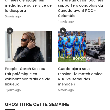
années d’engagement
affrète un avion pour les
médiatique au service de
supporters congolais du
la diaspora
Canada avant RDC –
Colombie
5 mois ago
1 mois ago
4
5
People : Sarah Sassou
Guadalajara sous
fait polémique en
tension : le match amical
exhibant son train de vie
RDC vs Bermudes
luxueux
menacé ?
7 jours ago
5 mois ago
GROS TITRE CETTE SEMAINE