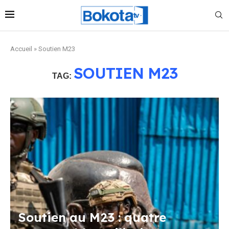
Accueil
»
Soutien M23
SOUTIEN M23
TAG:
Soutien au M23 : quatre