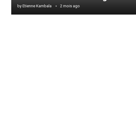
by
Etienne Kambala
2 mois ago