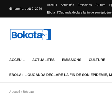
Acceuil
Actualités
Émissions
Culture
S
dimanche, août 9, 2026
Ebola : l’Ouganda déclare la fin de son épidémie
ACCEUIL
ACTUALITÉS
ÉMISSIONS
CULTURE
EBOLA : L’OUGANDA DÉCLARE LA FIN DE SON ÉPIDÉMIE, M
Accueil
»
Réseau