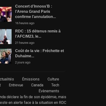
Concert d’Innoss’B :
l’Arena Grand Paris
confirme l’annulation...
16 heures ago
RDC : 15 détenus remis à
l’AFC/M23, le...
21 heures ago
Coût de la vie : Fréchette et
Duhaime...
2 jours ago
ctualités
Émissions
Culture
t
Entrevue
Canada
Tech
Évènements
anda déclare la fin de son épidémie, mais
reste en alerte face à la situation en RDC