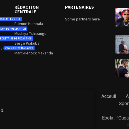
RÉDACTION
PARTENAIRES
CENTRALE
Some partners here
ACTEUR EN CHEF
Etienne Kambala
TEUR DE PUBLICATION
Mushiya Tshibangu
ECRÉTAIRE DE RÉDACTION
Serge Kiakuba
da
COMMUNITY MANAGER
Marc-Henock Makanda
Acceuil
A
Spor
ed.
Ebola : l’Oug