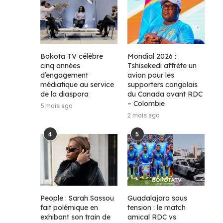
Bokota TV célèbre
Mondial 2026 :
cinq années
Tshisekedi affrète un
d’engagement
avion pour les
médiatique au service
supporters congolais
de la diaspora
du Canada avant RDC
– Colombie
5 mois ago
2 mois ago
4
5
People : Sarah Sassou
Guadalajara sous
fait polémique en
tension : le match
exhibant son train de
amical RDC vs