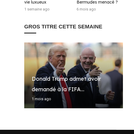
vie luxueux
Bermudes menacé ?
1 semaine ago
6 mois ago
GROS TITRE CETTE SEMAINE
Donald Trump admet avoir
A
M
T
R
demandé à la FIFA...
a
l
c
B
1 mois ago
1
5
2
5