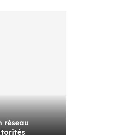
n réseau
utorités