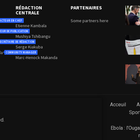
RÉDACTION
PARTENAIRES
CENTRALE
Some partners here
ACTEUR EN CHEF
Etienne Kambala
TEUR DE PUBLICATION
Mushiya Tshibangu
ECRÉTAIRE DE RÉDACTION
Serge Kiakuba
da
COMMUNITY MANAGER
Marc-Henock Makanda
Acceuil
A
Spor
ed.
Ebola : l’Oug