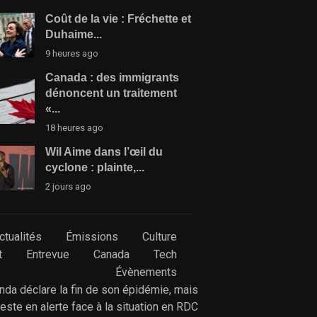
Coût de la vie : Fréchette et
Duhaime...
9 heures ago
Canada : des immigrants
dénoncent un traitement
«...
18 heures ago
Wil Aime dans l’œil du
cyclone : plainte,...
2 jours ago
ctualités
Émissions
Culture
t
Entrevue
Canada
Tech
Évènements
anda déclare la fin de son épidémie, mais
reste en alerte face à la situation en RDC