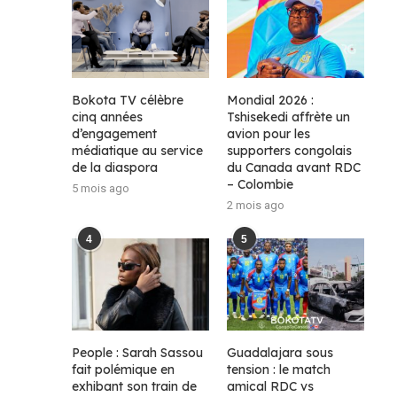
Bokota TV célèbre
Mondial 2026 :
cinq années
Tshisekedi affrète un
d’engagement
avion pour les
médiatique au service
supporters congolais
de la diaspora
du Canada avant RDC
– Colombie
5 mois ago
2 mois ago
4
5
People : Sarah Sassou
Guadalajara sous
fait polémique en
tension : le match
exhibant son train de
amical RDC vs