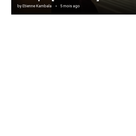
by
Etienne Kambala
5 mois ago