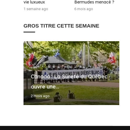
vie luxueux
Bermudes menacé ?
1 semaine ago
6 mois ago
GROS TITRE CETTE SEMAINE
Canada : La Sûreté du Québec
R
F
G
A
ouvre une...
d
m
r
g
2 mois ago
3
5
5
4