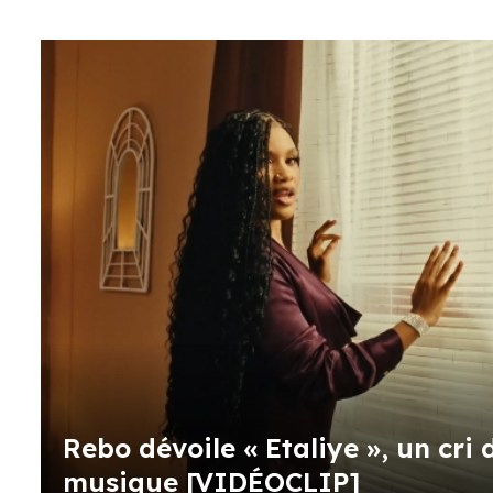
Rebo dévoile « Etaliye », un cri
musique [VIDÉOCLIP]