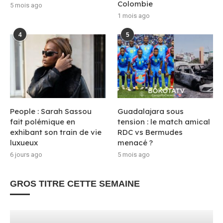
Colombie
5 mois ago
1 mois ago
4
5
People : Sarah Sassou
Guadalajara sous
fait polémique en
tension : le match amical
exhibant son train de vie
RDC vs Bermudes
luxueux
menacé ?
6 jours ago
5 mois ago
GROS TITRE CETTE SEMAINE