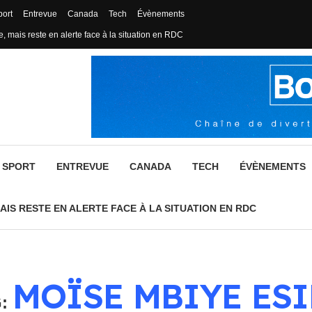
port
Entrevue
Canada
Tech
Évènements
, mais reste en alerte face à la situation en RDC
SPORT
ENTREVUE
CANADA
TECH
ÉVÈNEMENTS
AIS RESTE EN ALERTE FACE À LA SITUATION EN RDC
MOÏSE MBIYE ESI
G: