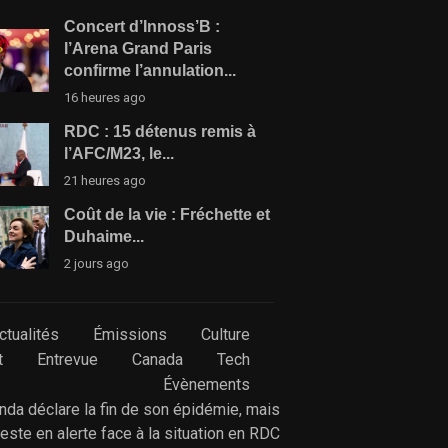
Concert d’Innoss’B :
l’Arena Grand Paris
confirme l’annulation...
16 heures ago
RDC : 15 détenus remis à
l’AFC/M23, le...
21 heures ago
Coût de la vie : Fréchette et
Duhaime...
2 jours ago
ctualités
Émissions
Culture
t
Entrevue
Canada
Tech
Évènements
anda déclare la fin de son épidémie, mais
reste en alerte face à la situation en RDC