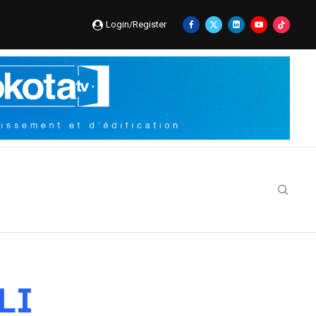
Login/Register
LI