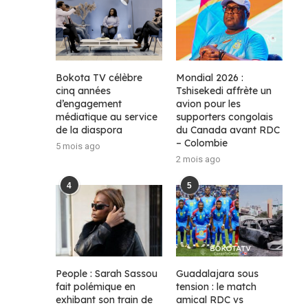
Bokota TV célèbre
Mondial 2026 :
cinq années
Tshisekedi affrète un
d’engagement
avion pour les
médiatique au service
supporters congolais
de la diaspora
du Canada avant RDC
– Colombie
5 mois ago
2 mois ago
4
5
People : Sarah Sassou
Guadalajara sous
fait polémique en
tension : le match
exhibant son train de
amical RDC vs