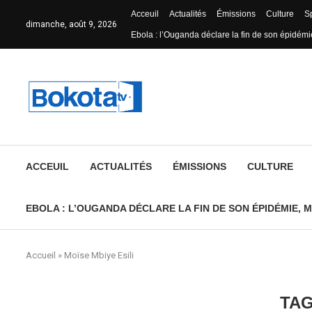
Acceuil
Actualités
Émissions
Culture
S
dimanche, août 9, 2026
Ebola : l’Ouganda déclare la fin de son épidémie
ACCEUIL
ACTUALITÉS
ÉMISSIONS
CULTURE
EBOLA : L’OUGANDA DÉCLARE LA FIN DE SON ÉPIDÉMIE, M
Accueil
»
Moïse Mbiye Esili
TA