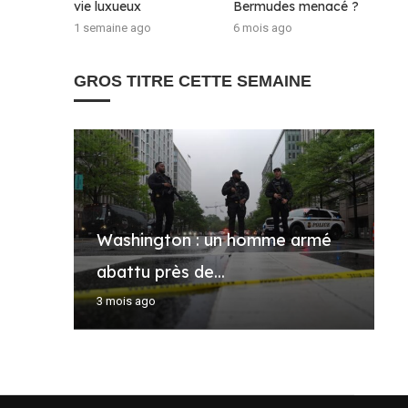
vie luxueux
Bermudes menacé ?
1 semaine ago
6 mois ago
GROS TITRE CETTE SEMAINE
Washington : un homme armé
K
D
J
F
abattu près de...
F
d
e
d
3 mois ago
4
5
4
6 