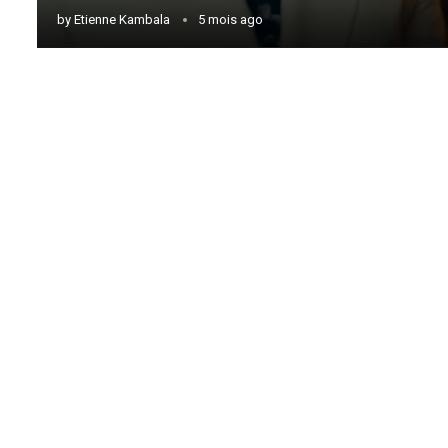
by
Etienne Kambala
5 mois ago