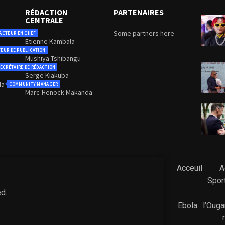
RÉDACTION
PARTENAIRES
CENTRALE
Some partners here
ACTEUR EN CHEF
Etienne Kambala
TEUR DE PUBLICATION
Mushiya Tshibangu
ECRÉTAIRE DE RÉDACTION
Serge Kiakuba
da
COMMUNITY MANAGER
Marc-Henock Makanda
Acceuil
A
Spor
ed.
Ebola : l’Oug