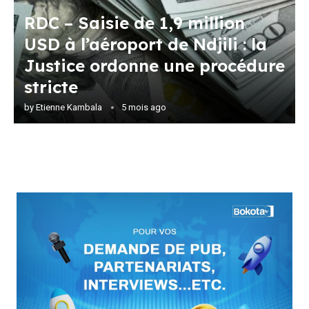
RDC – Saisie de 1,9 million
USD à l’aéroport de Ndjili : la
Justice ordonne une procédure
stricte
by
Etienne Kambala
5 mois ago