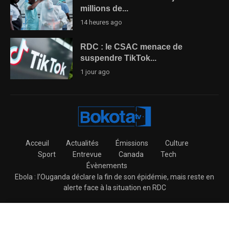
millions de...
14 heures ago
RDC : le CSAC menace de
suspendre TikTok...
1 jour ago
Acceuil
Actualités
Émissions
Culture
Sport
Entrevue
Canada
Tech
Évènements
Ebola : l’Ouganda déclare la fin de son épidémie, mais reste en
alerte face à la situation en RDC
@2026 – BokotaTV All Right Reserved.