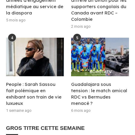
années d’engagement
affrète un avion pour les
médiatique au service de
supporters congolais du
la diaspora
Canada avant RDC –
Colombie
5 mois ago
2 mois ago
4
5
People : Sarah Sassou
Guadalajara sous
fait polémique en
tension : le match amical
exhibant son train de vie
RDC vs Bermudes
luxueux
menacé ?
1 semaine ago
6 mois ago
GROS TITRE CETTE SEMAINE