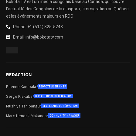
Bokota TV est un média congolais basé au Canada, qui couvre
l’actualité des Congolais de la diaspora, l’immigration au Québec
et les événements majeurs en RDC
Phone: +1 (514) 825-5243
Email: info@bokotatv.com
REDACTION
Etienne Kambala
RÉDACTEUR EN CHEF
Serge Kiakuba
DIRECTEUR DE PUBLICATION
Mushiya Tshibangu
SECRÉTAIRE DE RÉDACTION
Marc-Henock Makanda
COMMUNITY MANAGER