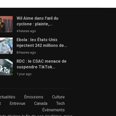
Wil Aime dans l’œil du
cyclone : plainte,...
4 heures ago
Ebola : les États-Unis
injectent 242 millions de...
8 heures ago
RDC : le CSAC menace de
suspendre TikTok...
1 jour ago
ctualités
Émissions
Culture
t
Entrevue
Canada
Tech
Évènements