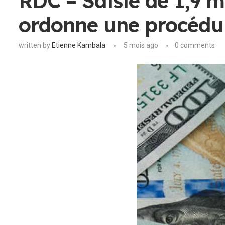
RDC – Saisie de 1,9 mi
ordonne une procédur
written by
Etienne Kambala
5 mois ago
0 comments