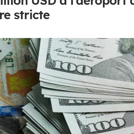
llion USD à l’aéroport de
e stricte