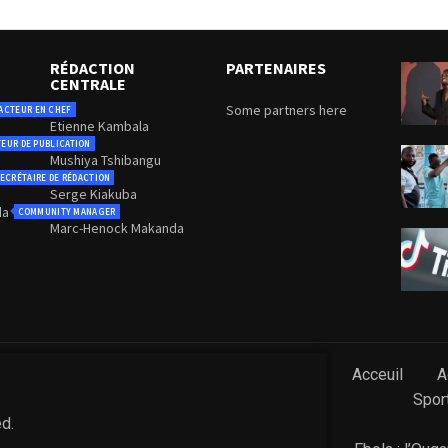
RÉDACTION
PARTENAIRES
CENTRALE
Some partners here
ACTEUR EN CHEF
Etienne Kambala
TEUR DE PUBLICATION
Mushiya Tshibangu
ECRÉTAIRE DE RÉDACTION
Serge Kiakuba
da
COMMUNITY MANAGER
Marc-Henock Makanda
Acceuil
A
Spor
ed.