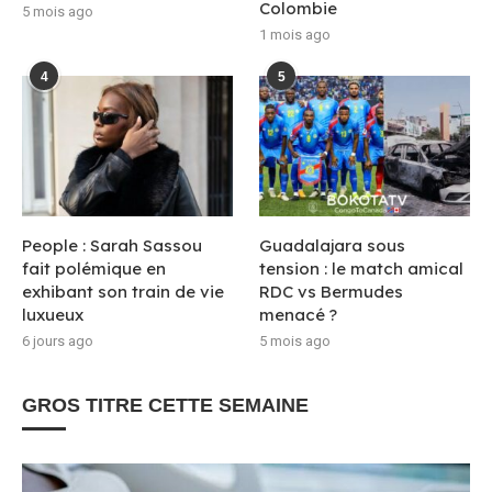
Colombie
5 mois ago
1 mois ago
4
5
People : Sarah Sassou
Guadalajara sous
fait polémique en
tension : le match amical
exhibant son train de vie
RDC vs Bermudes
luxueux
menacé ?
6 jours ago
5 mois ago
GROS TITRE CETTE SEMAINE