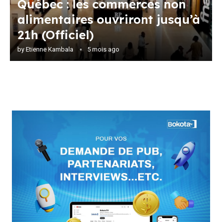
Québec : les commerces non
alimentaires ouvriront jusqu’à
21h (Officiel)
by
Etienne Kambala
5 mois ago