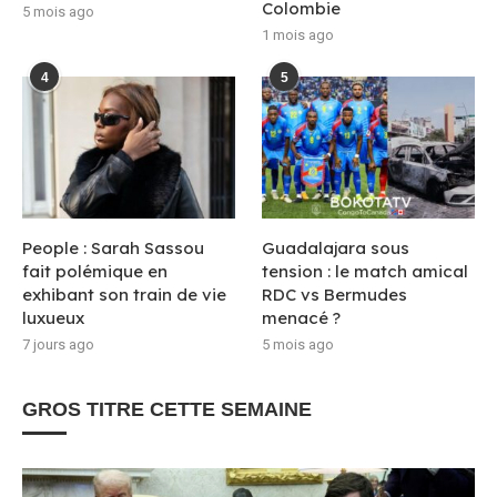
Colombie
5 mois ago
1 mois ago
4
5
People : Sarah Sassou
Guadalajara sous
fait polémique en
tension : le match amical
exhibant son train de vie
RDC vs Bermudes
luxueux
menacé ?
7 jours ago
5 mois ago
GROS TITRE CETTE SEMAINE