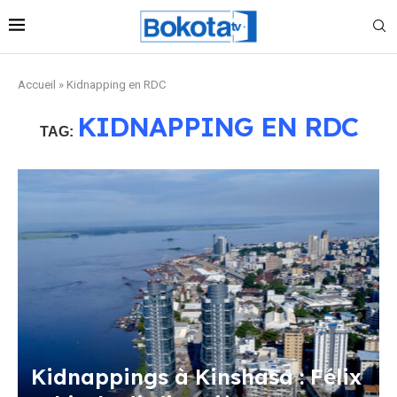
Accueil
»
Kidnapping en RDC
KIDNAPPING EN RDC
TAG:
Kidnappings à Kinshasa : Félix