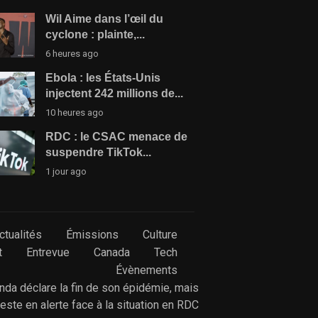
Wil Aime dans l’œil du
cyclone : plainte,...
6 heures ago
Ebola : les États-Unis
injectent 242 millions de...
10 heures ago
RDC : le CSAC menace de
suspendre TikTok...
1 jour ago
ctualités
Émissions
Culture
t
Entrevue
Canada
Tech
Évènements
anda déclare la fin de son épidémie, mais
reste en alerte face à la situation en RDC