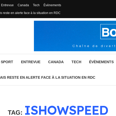
Entrevue
Canada
Tech
Évènements
s reste en alerte face à la situation en RDC
SPORT
ENTREVUE
CANADA
TECH
ÉVÈNEMENTS
AIS RESTE EN ALERTE FACE À LA SITUATION EN RDC
ISHOWSPEED
TAG: