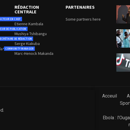
RÉDACTION
PARTENAIRES
CENTRALE
Some partners here
ACTEUR EN CHEF
Etienne Kambala
TEUR DE PUBLICATION
Mushiya Tshibangu
ECRÉTAIRE DE RÉDACTION
Serge Kiakuba
da
COMMUNITY MANAGER
Marc-Henock Makanda
Acceuil
A
Spor
ed.
Ebola : l’Oug