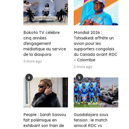
Bokota TV célèbre
Mondial 2026 :
cinq années
Tshisekedi affrète un
d’engagement
avion pour les
médiatique au service
supporters congolais
de la diaspora
du Canada avant RDC
– Colombie
5 mois ago
2 mois ago
4
5
People : Sarah Sassou
Guadalajara sous
fait polémique en
tension : le match
exhibant son train de
amical RDC vs