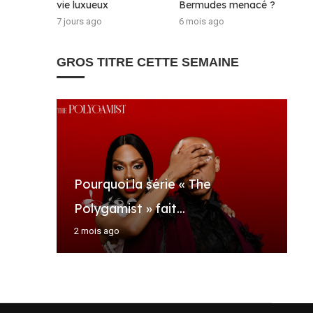
vie luxueux
Bermudes menacé ?
7 jours ago
6 mois ago
GROS TITRE CETTE SEMAINE
Pourquoi la série « The
J
V
F
A
Polygamist » fait...
p
T
T
g
2 mois ago
6
6
6
4