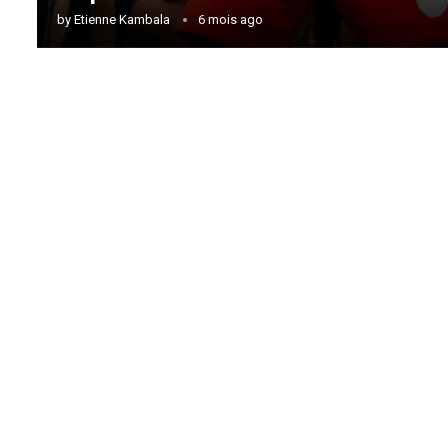
by
Etienne Kambala
6 mois ago