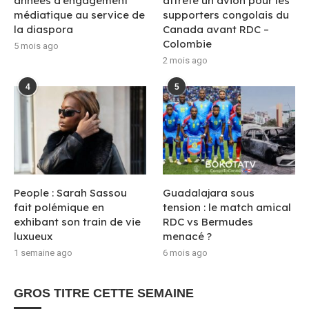
années d’engagement
affrète un avion pour les
médiatique au service de
supporters congolais du
la diaspora
Canada avant RDC –
Colombie
5 mois ago
2 mois ago
4
5
People : Sarah Sassou
Guadalajara sous
fait polémique en
tension : le match amical
exhibant son train de vie
RDC vs Bermudes
luxueux
menacé ?
1 semaine ago
6 mois ago
GROS TITRE CETTE SEMAINE