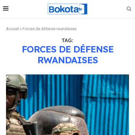
Accueil
»
Forces de défense rwandaises
TAG:
FORCES DE DÉFENSE
RWANDAISES