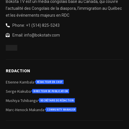
Bokota TV est un média congolais basé au Canada, qui couvre
l’actualité des Congolais de la diaspora, l’immigration au Québec
et les événements majeurs en RDC
Phone: +1 (514) 825-5243
Email: info@bokotatv.com
REDACTION
Etienne Kambala
RÉDACTEUR EN CHEF
Serge Kiakuba
DIRECTEUR DE PUBLICATION
Mushiya Tshibangu
SECRÉTAIRE DE RÉDACTION
Marc-Henock Makanda
COMMUNITY MANAGER