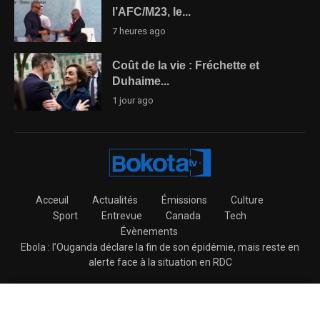
l’AFC/M23, le...
7 heures ago
Coût de la vie : Fréchette et
Duhaime...
1 jour ago
Acceuil
Actualités
Émissions
Culture
Sport
Entrevue
Canada
Tech
Évènements
Ebola : l’Ouganda déclare la fin de son épidémie, mais reste en
alerte face à la situation en RDC
@2026 – BokotaTV All Right Reserved.