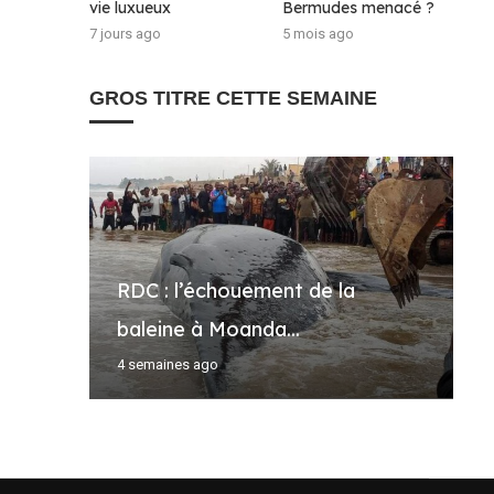
vie luxueux
Bermudes menacé ?
7 jours ago
5 mois ago
GROS TITRE CETTE SEMAINE
RDC : l’échouement de la
M
F
T
D
baleine à Moanda...
d
a
c
:
4 semaines ago
5
5
2
6