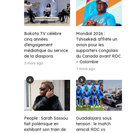
Bokota TV célèbre
Mondial 2026 :
cinq années
Tshisekedi affrète un
d’engagement
avion pour les
médiatique au service
supporters congolais
de la diaspora
du Canada avant RDC
– Colombie
5 mois ago
1 mois ago
4
5
People : Sarah Sassou
Guadalajara sous
fait polémique en
tension : le match
exhibant son train de
amical RDC vs