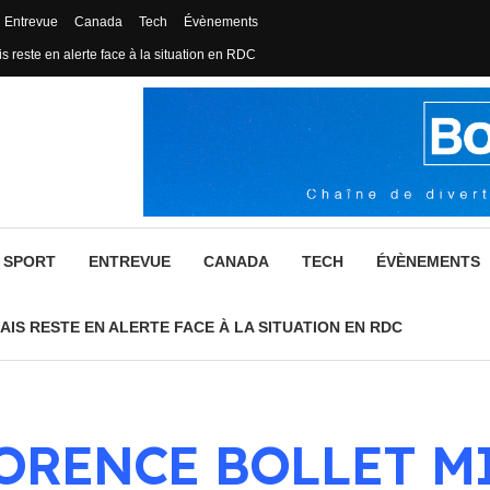
Entrevue
Canada
Tech
Évènements
s reste en alerte face à la situation en RDC
SPORT
ENTREVUE
CANADA
TECH
ÉVÈNEMENTS
AIS RESTE EN ALERTE FACE À LA SITUATION EN RDC
ORENCE BOLLET M