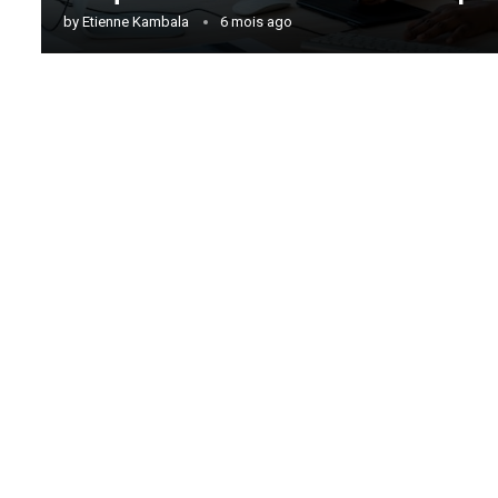
by
Etienne Kambala
6 mois ago