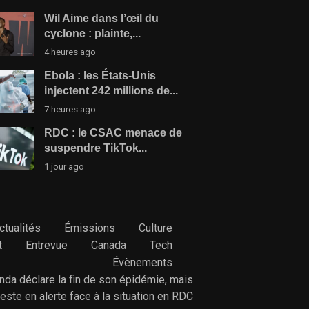
Wil Aime dans l’œil du
cyclone : plainte,...
4 heures ago
Ebola : les États-Unis
injectent 242 millions de...
7 heures ago
RDC : le CSAC menace de
suspendre TikTok...
1 jour ago
ctualités
Émissions
Culture
t
Entrevue
Canada
Tech
Évènements
anda déclare la fin de son épidémie, mais
reste en alerte face à la situation en RDC