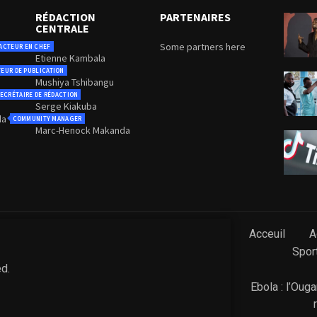
RÉDACTION
PARTENAIRES
CENTRALE
Some partners here
ACTEUR EN CHEF
Etienne Kambala
TEUR DE PUBLICATION
Mushiya Tshibangu
ECRÉTAIRE DE RÉDACTION
Serge Kiakuba
da
COMMUNITY MANAGER
Marc-Henock Makanda
Acceuil
A
Spor
ed.
Ebola : l’Oug