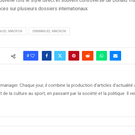
nouvelle fois le style direct et souvent controversé de Donald Tr
ces sur plusieurs dossiers internationaux.
NUEL MACRON
EMMANUEL MACRON
0
manager. Chaque jour, il combine la production d’articles d’actuali
t de la culture au sport, en passant par la société et la politique. Il ve