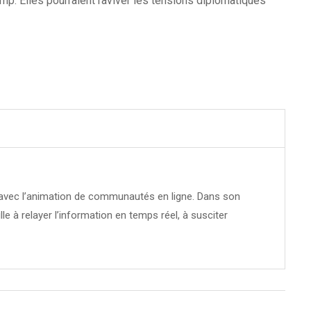
ump. Elles pourraient raviver les tensions diplomatiques
té avec l’animation de communautés en ligne. Dans son
ille à relayer l’information en temps réel, à susciter