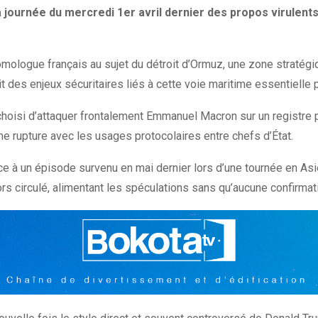
a journée du mercredi 1er avril dernier des propos virulen
mologue français au sujet du détroit d’Ormuz, une zone stratégi
roit des enjeux sécuritaires liés à cette voie maritime essentiell
oisi d’attaquer frontalement Emmanuel Macron sur un registre per
ne rupture avec les usages protocolaires entre chefs d’État.
ce à un épisode survenu en mai dernier lors d’une tournée en As
irculé, alimentant les spéculations sans qu’aucune confirmation 