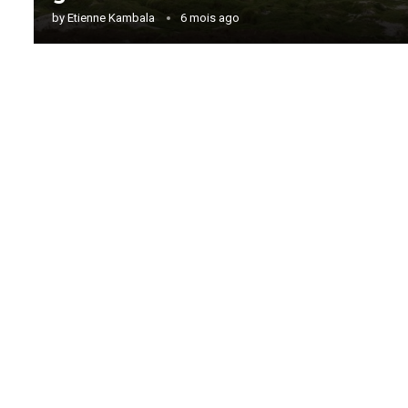
by
Etienne Kambala
6 mois ago