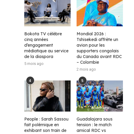
Bokota TV célèbre
Mondial 2026 :
cinq années
Tshisekedi affrète un
d’engagement
avion pour les
médiatique au service
supporters congolais
de la diaspora
du Canada avant RDC
– Colombie
5 mois ago
2 mois ago
4
5
People : Sarah Sassou
Guadalajara sous
fait polémique en
tension : le match
exhibant son train de
amical RDC vs