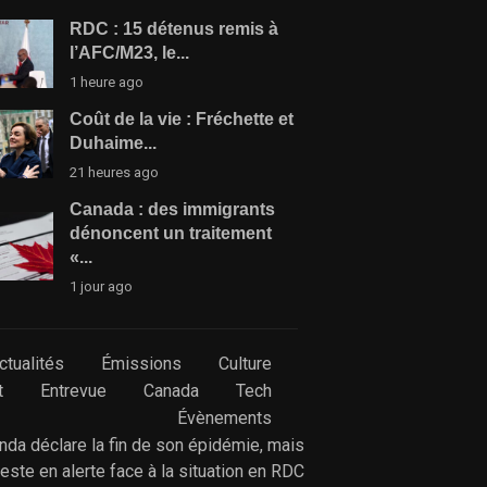
RDC : 15 détenus remis à
l’AFC/M23, le...
1 heure ago
Coût de la vie : Fréchette et
Duhaime...
21 heures ago
Canada : des immigrants
dénoncent un traitement
«...
1 jour ago
ctualités
Émissions
Culture
t
Entrevue
Canada
Tech
Évènements
anda déclare la fin de son épidémie, mais
reste en alerte face à la situation en RDC