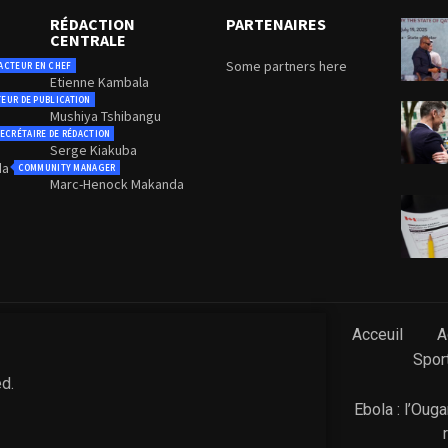
RÉDACTION
PARTENAIRES
CENTRALE
Some partners here
ACTEUR EN CHEF
Etienne Kambala
TEUR DE PUBLICATION
Mushiya Tshibangu
ECRÉTAIRE DE RÉDACTION
Serge Kiakuba
da
COMMUNITY MANAGER
Marc-Henock Makanda
Acceuil
A
Spor
ed.
Ebola : l’Oug