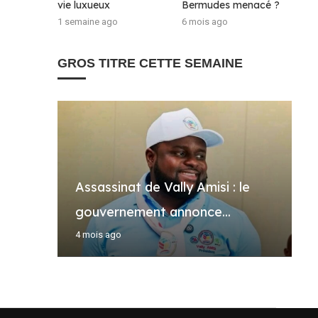
vie luxueux
Bermudes menacé ?
1 semaine ago
6 mois ago
GROS TITRE CETTE SEMAINE
Assassinat de Vally Amisi : le
R
R
L
V
gouvernement annonce...
s
B
m
s
4 mois ago
2
5
1
2