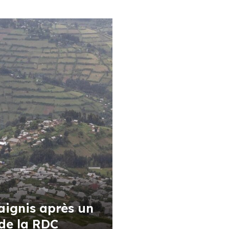
aignis après un
 de la RDC