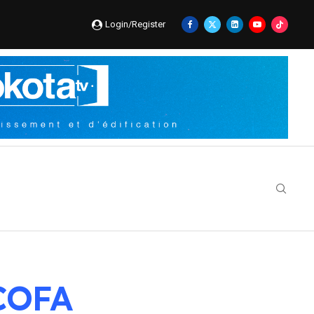
Login/Register
COFA