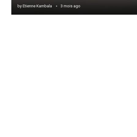
by
Etienne Kambala
3 mois ago