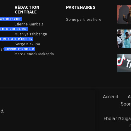
RÉDACTION
PARTENAIRES
CENTRALE
Some partners here
ACTEUR EN CHEF
Etienne Kambala
TEUR DE PUBLICATION
Mushiya Tshibangu
ECRÉTAIRE DE RÉDACTION
Serge Kiakuba
da
COMMUNITY MANAGER
Marc-Henock Makanda
Acceuil
A
Spor
ed.
Ebola : l’Oug