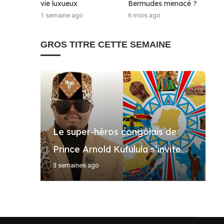
vie luxueux
Bermudes menacé ?
1 semaine ago
6 mois ago
GROS TITRE CETTE SEMAINE
Le super-héros congolais de
S
H
H
Q
Prince Arnold Kufulula s’invite...
u
K
J
l
3 semaines ago
5
6
2
3