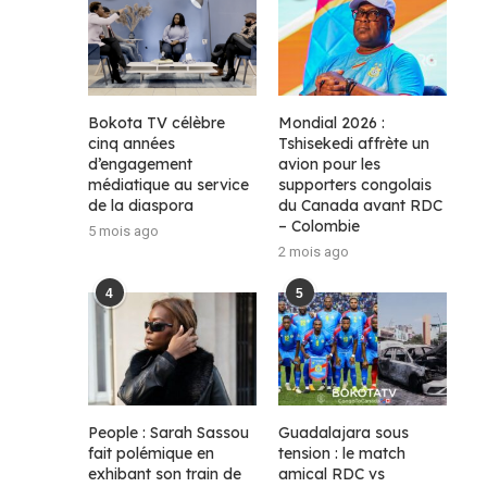
Bokota TV célèbre
Mondial 2026 :
cinq années
Tshisekedi affrète un
d’engagement
avion pour les
médiatique au service
supporters congolais
de la diaspora
du Canada avant RDC
– Colombie
5 mois ago
2 mois ago
4
5
People : Sarah Sassou
Guadalajara sous
fait polémique en
tension : le match
exhibant son train de
amical RDC vs