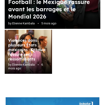
Football : le Mexique rassure
avant les barrages et le
Mondial 2026
by
Etienne Kambala
5 mois ago
Violences dans
plusieurs États
mexicains : Ottawa
rassure ses
ressortissants
by
Etienne Kambala
6
mois ago