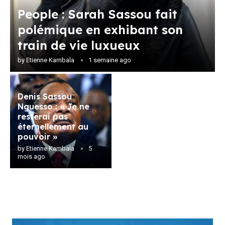
People : Sarah Sassou fait
polémique en exhibant son
train de vie luxueux
by
Etienne Kambala
1 semaine ago
Denis Sassou
Nguesso : « Je ne
resterai pas
éternellement au
pouvoir »
by
Etienne Kambala
5
mois ago