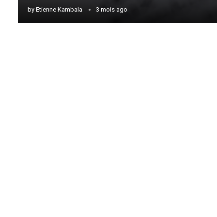
by
Etienne Kambala
3 mois ago