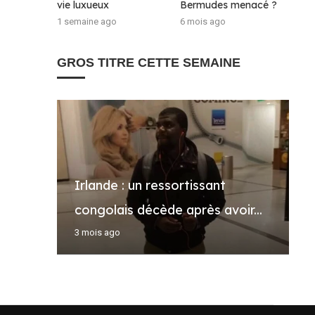
vie luxueux
Bermudes menacé ?
1 semaine ago
6 mois ago
GROS TITRE CETTE SEMAINE
Irlande : un ressortissant
A
D
A
U
congolais décède après avoir...
D
:
d
p
3 mois ago
4
6
3
2