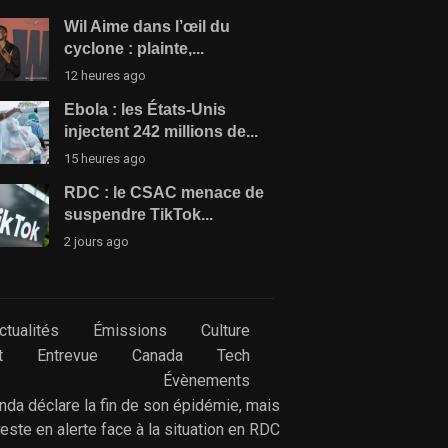
Wil Aime dans l’œil du
cyclone : plainte,...
12 heures ago
Ebola : les États-Unis
injectent 242 millions de...
15 heures ago
RDC : le CSAC menace de
suspendre TikTok...
2 jours ago
ctualités
Émissions
Culture
t
Entrevue
Canada
Tech
Évènements
anda déclare la fin de son épidémie, mais
reste en alerte face à la situation en RDC