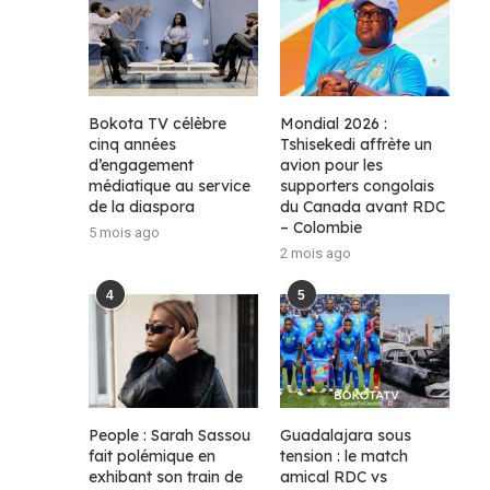
Bokota TV célèbre
Mondial 2026 :
cinq années
Tshisekedi affrète un
d’engagement
avion pour les
médiatique au service
supporters congolais
de la diaspora
du Canada avant RDC
– Colombie
5 mois ago
2 mois ago
4
5
People : Sarah Sassou
Guadalajara sous
fait polémique en
tension : le match
exhibant son train de
amical RDC vs