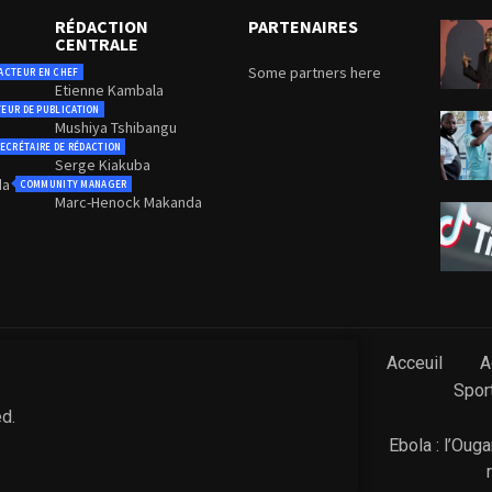
RÉDACTION
PARTENAIRES
CENTRALE
Some partners here
ACTEUR EN CHEF
Etienne Kambala
TEUR DE PUBLICATION
Mushiya Tshibangu
ECRÉTAIRE DE RÉDACTION
Serge Kiakuba
da
COMMUNITY MANAGER
Marc-Henock Makanda
Acceuil
A
Spor
ed.
Ebola : l’Oug