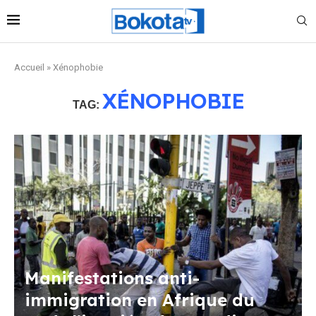
Accueil
»
Xénophobie
XÉNOPHOBIE
TAG:
Manifestations anti-
immigration en Afrique du