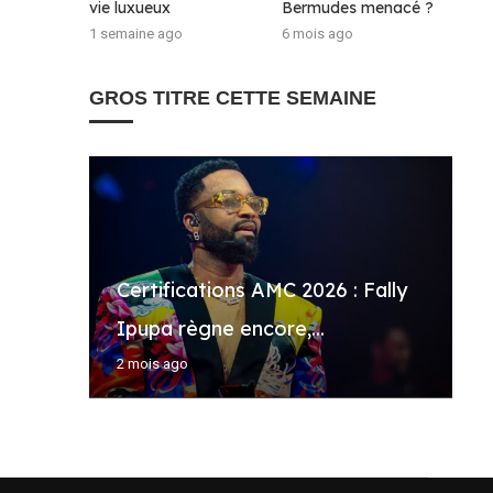
vie luxueux
Bermudes menacé ?
1 semaine ago
6 mois ago
GROS TITRE CETTE SEMAINE
Certifications AMC 2026 : Fally
P
«
F
A
Ipupa règne encore,...
d
s
d
B
2 mois ago
3
6
4
1