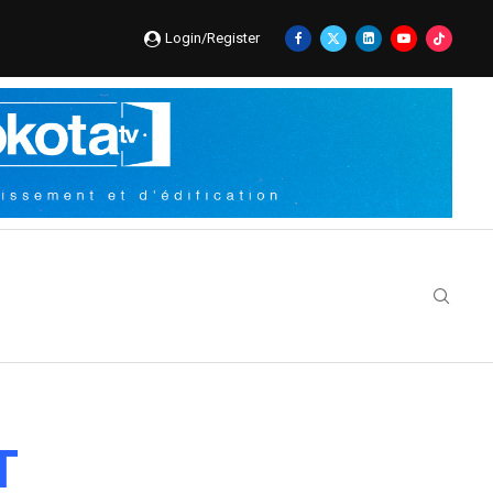
Login/Register
T