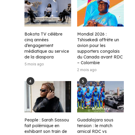
Bokota TV célèbre
Mondial 2026 :
cinq années
Tshisekedi affrète un
d’engagement
avion pour les
médiatique au service
supporters congolais
de la diaspora
du Canada avant RDC
– Colombie
5 mois ago
2 mois ago
4
5
People : Sarah Sassou
Guadalajara sous
fait polémique en
tension : le match
exhibant son train de
amical RDC vs