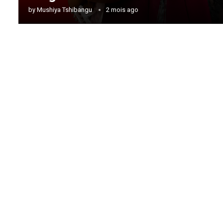
by
Mushiya Tshibangu
2 mois ago