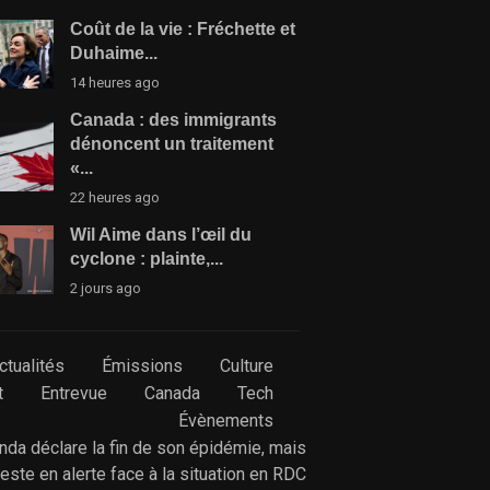
Coût de la vie : Fréchette et
Duhaime...
14 heures ago
Canada : des immigrants
dénoncent un traitement
«...
22 heures ago
Wil Aime dans l’œil du
cyclone : plainte,...
2 jours ago
ctualités
Émissions
Culture
t
Entrevue
Canada
Tech
Évènements
anda déclare la fin de son épidémie, mais
reste en alerte face à la situation en RDC