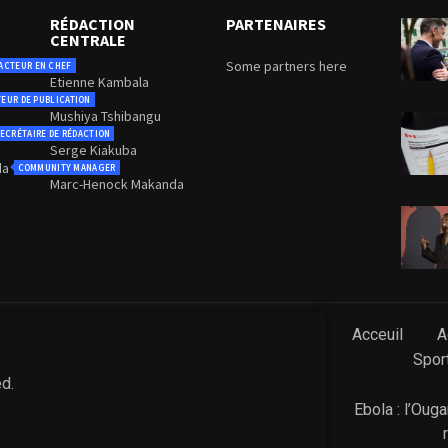
RÉDACTION
PARTENAIRES
CENTRALE
Some partners here
ACTEUR EN CHEF
Etienne Kambala
TEUR DE PUBLICATION
Mushiya Tshibangu
ECRÉTAIRE DE RÉDACTION
Serge Kiakuba
da
COMMUNITY MANAGER
Marc-Henock Makanda
Acceuil
A
Spor
ed.
Ebola : l’Oug