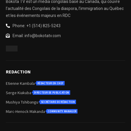
Bokota TV est un média congolais basé au Canada, qui couvre
l’actualité des Congolais de la diaspora, l’immigration au Québec
et les événements majeurs en RDC
Phone: +1 (514) 825-5243
Email: info@bokotatv.com
REDACTION
Etienne Kambala
RÉDACTEUR EN CHEF
Serge Kiakuba
DIRECTEUR DE PUBLICATION
Mushiya Tshibangu
SECRÉTAIRE DE RÉDACTION
Marc-Henock Makanda
COMMUNITY MANAGER