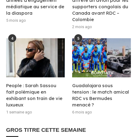
années d’engagement
affrète un avion pour les
médiatique au service de
supporters congolais du
la diaspora
Canada avant RDC –
Colombie
5 mois ago
2 mois ago
4
5
People : Sarah Sassou
Guadalajara sous
fait polémique en
tension : le match amical
exhibant son train de vie
RDC vs Bermudes
luxueux
menacé ?
1 semaine ago
6 mois ago
GROS TITRE CETTE SEMAINE