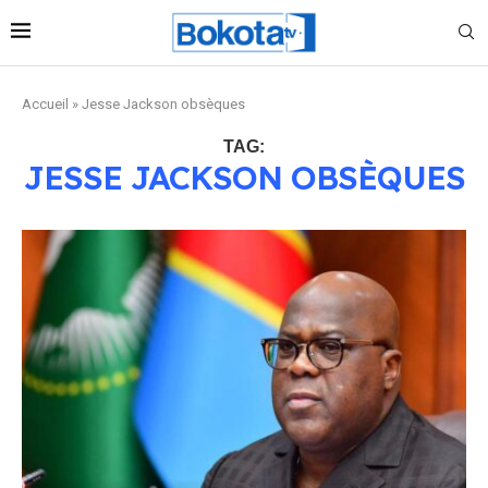
Accueil
»
Jesse Jackson obsèques
TAG:
JESSE JACKSON OBSÈQUES