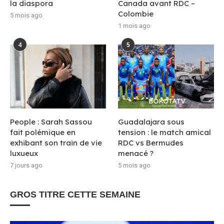
la diaspora
Canada avant RDC –
Colombie
5 mois ago
1 mois ago
4
5
People : Sarah Sassou
Guadalajara sous
fait polémique en
tension : le match amical
exhibant son train de vie
RDC vs Bermudes
luxueux
menacé ?
7 jours ago
5 mois ago
GROS TITRE CETTE SEMAINE