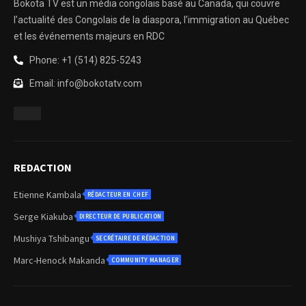
Bokota TV est un média congolais basé au Canada, qui couvre
l’actualité des Congolais de la diaspora, l’immigration au Québec
et les événements majeurs en RDC
Phone: +1 (514) 825-5243
Email: info@bokotatv.com
REDACTION
Etienne Kambala
RÉDACTEUR EN CHEF
Serge Kiakuba
DIRECTEUR DE PUBLICATION
Mushiya Tshibangu
SECRÉTAIRE DE RÉDACTION
Marc-Henock Makanda
COMMUNITY MANAGER