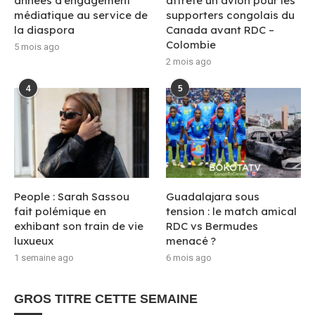
années d’engagement
affrète un avion pour les
médiatique au service de
supporters congolais du
la diaspora
Canada avant RDC –
Colombie
5 mois ago
2 mois ago
4
5
People : Sarah Sassou
Guadalajara sous
fait polémique en
tension : le match amical
exhibant son train de vie
RDC vs Bermudes
luxueux
menacé ?
1 semaine ago
6 mois ago
GROS TITRE CETTE SEMAINE