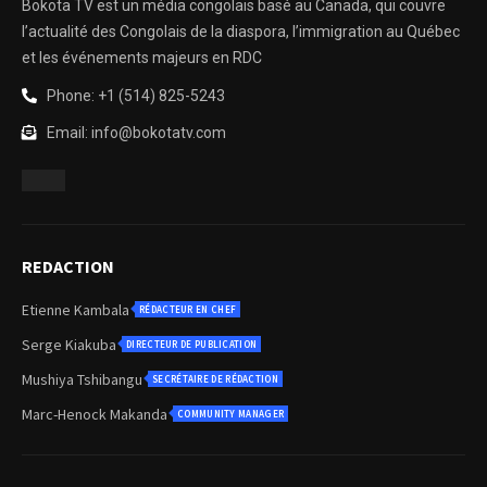
Bokota TV est un média congolais basé au Canada, qui couvre
l’actualité des Congolais de la diaspora, l’immigration au Québec
et les événements majeurs en RDC
Phone: +1 (514) 825-5243
Email: info@bokotatv.com
REDACTION
Etienne Kambala
RÉDACTEUR EN CHEF
Serge Kiakuba
DIRECTEUR DE PUBLICATION
Mushiya Tshibangu
SECRÉTAIRE DE RÉDACTION
Marc-Henock Makanda
COMMUNITY MANAGER