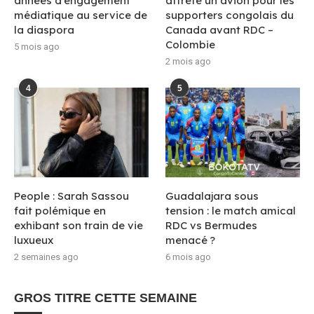
années d’engagement
affrète un avion pour les
médiatique au service de
supporters congolais du
la diaspora
Canada avant RDC –
Colombie
5 mois ago
2 mois ago
4
5
People : Sarah Sassou
Guadalajara sous
fait polémique en
tension : le match amical
exhibant son train de vie
RDC vs Bermudes
luxueux
menacé ?
2 semaines ago
6 mois ago
GROS TITRE CETTE SEMAINE