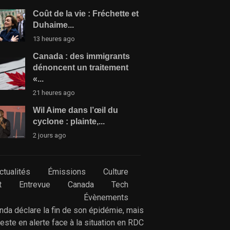
Coût de la vie : Fréchette et
Duhaime...
13 heures ago
Canada : des immigrants
dénoncent un traitement
«...
21 heures ago
Wil Aime dans l’œil du
cyclone : plainte,...
2 jours ago
ctualités
Émissions
Culture
t
Entrevue
Canada
Tech
Évènements
anda déclare la fin de son épidémie, mais
reste en alerte face à la situation en RDC