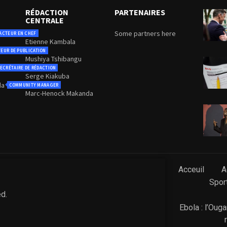
RÉDACTION
PARTENAIRES
CENTRALE
Some partners here
ACTEUR EN CHEF
Etienne Kambala
TEUR DE PUBLICATION
Mushiya Tshibangu
ECRÉTAIRE DE RÉDACTION
Serge Kiakuba
da
COMMUNITY MANAGER
Marc-Henock Makanda
Acceuil
A
Spor
ed.
Ebola : l’Oug