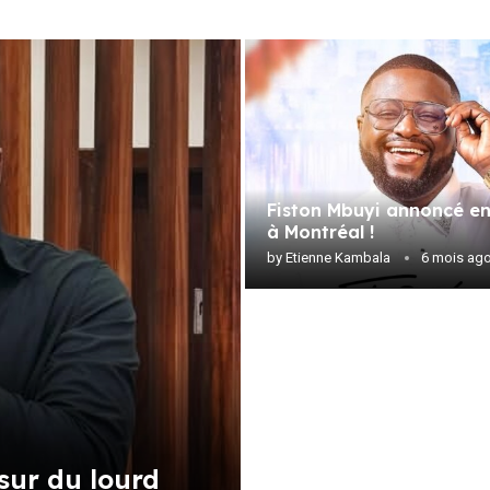
Fiston Mbuyi annoncé en
à Montréal !
by
Etienne Kambala
6 mois ag
sur du lourd