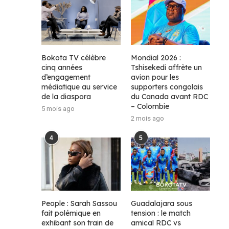
Bokota TV célèbre
Mondial 2026 :
cinq années
Tshisekedi affrète un
d’engagement
avion pour les
médiatique au service
supporters congolais
de la diaspora
du Canada avant RDC
– Colombie
5 mois ago
2 mois ago
4
5
People : Sarah Sassou
Guadalajara sous
fait polémique en
tension : le match
exhibant son train de
amical RDC vs