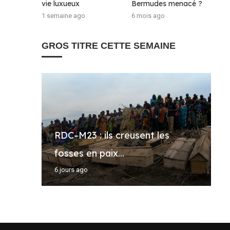
vie luxueux
Bermudes menacé ?
1 semaine ago
6 mois ago
GROS TITRE CETTE SEMAINE
RDC–M23 : ils creusent les
H
R
D
T
fosses en paix...
l
a
T
C
6 jours ago
3
3
5
6