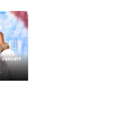
 concert
o