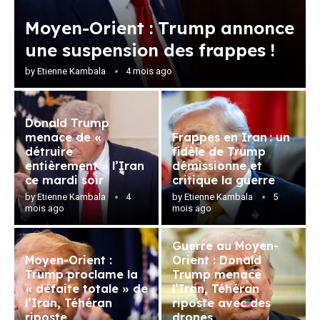
Moyen-Orient : Trump annonce
une suspension des frappes !
by
Etienne Kambala
4 mois ago
Donald Trump
menace de «
Frappes en Iran : un
détruire
fidèle de Trump
entièrement » l’Iran
démissionne et
ce mardi soir
critique la guerre
by
Etienne Kambala
4
by
Etienne Kambala
5
mois ago
mois ago
Guerre au Moyen-
Moyen-Orient :
Orient : Donald
Trump proclame la
Trump menace
« défaite totale » de
l’Iran, Téhéran
l’Iran, Téhéran
riposte avec des
riposte
drones