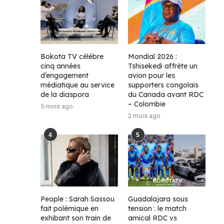
Bokota TV célèbre
Mondial 2026 :
cinq années
Tshisekedi affrète un
d’engagement
avion pour les
médiatique au service
supporters congolais
de la diaspora
du Canada avant RDC
– Colombie
5 mois ago
2 mois ago
4
5
People : Sarah Sassou
Guadalajara sous
fait polémique en
tension : le match
exhibant son train de
amical RDC vs