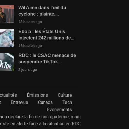
Wil Aime dans l’œil du
cyclone : plainte,...
13 heures ago
Ebola : les États-Unis
injectent 242 millions de...
16 heures ago
RDC : le CSAC menace de
suspendre TikTok...
2 jours ago
ctualités
Émissions
Culture
t
Entrevue
Canada
Tech
Évènements
anda déclare la fin de son épidémie, mais
reste en alerte face à la situation en RDC