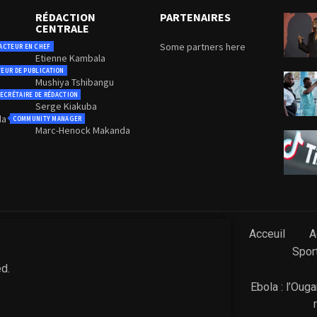
RÉDACTION
PARTENAIRES
CENTRALE
Some partners here
ACTEUR EN CHEF
Etienne Kambala
TEUR DE PUBLICATION
Mushiya Tshibangu
ECRÉTAIRE DE RÉDACTION
Serge Kiakuba
da
COMMUNITY MANAGER
Marc-Henock Makanda
Acceuil
A
Spor
ed.
Ebola : l’Oug