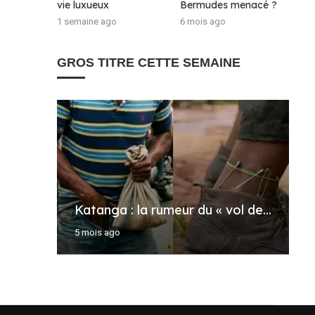
vie luxueux
Bermudes menacé ?
1 semaine ago
6 mois ago
GROS TITRE CETTE SEMAINE
M
R
M
R
Katanga : la rumeur du « vol de...
m
c
r
d
5 mois ago
5
6
1
3