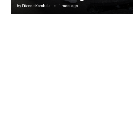
by
Etienne Kambala
1 mois ago