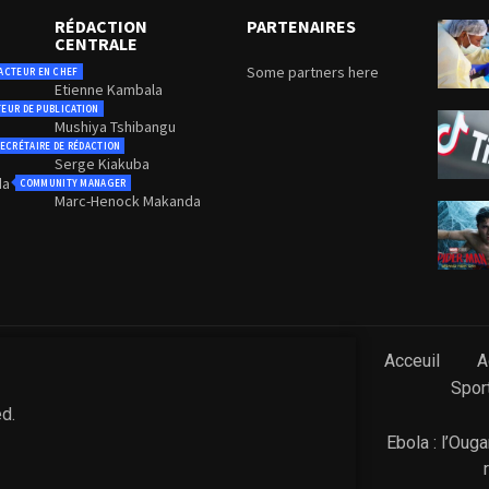
RÉDACTION
PARTENAIRES
CENTRALE
Some partners here
ACTEUR EN CHEF
Etienne Kambala
TEUR DE PUBLICATION
Mushiya Tshibangu
ECRÉTAIRE DE RÉDACTION
Serge Kiakuba
da
COMMUNITY MANAGER
Marc-Henock Makanda
Acceuil
A
Spor
ed.
Ebola : l’Oug