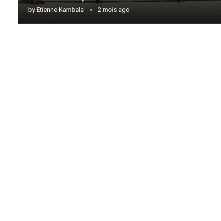
by
Etienne Kambala
2 mois ago