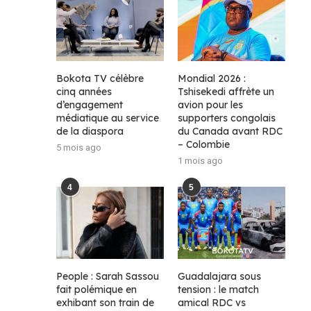
Bokota TV célèbre
Mondial 2026 :
cinq années
Tshisekedi affrète un
d’engagement
avion pour les
médiatique au service
supporters congolais
de la diaspora
du Canada avant RDC
– Colombie
5 mois ago
1 mois ago
4
5
People : Sarah Sassou
Guadalajara sous
fait polémique en
tension : le match
exhibant son train de
amical RDC vs