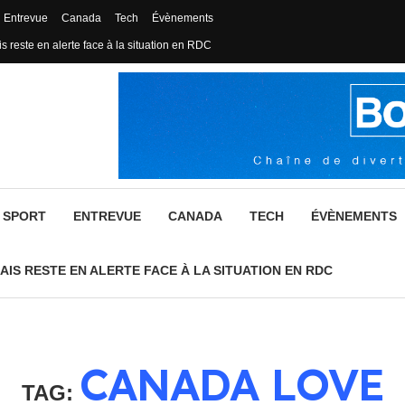
Entrevue
Canada
Tech
Évènements
s reste en alerte face à la situation en RDC
SPORT
ENTREVUE
CANADA
TECH
ÉVÈNEMENTS
AIS RESTE EN ALERTE FACE À LA SITUATION EN RDC
CANADA LOVE
TAG: