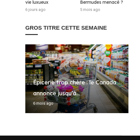
vie luxueux
Bermudes menacé ?
6 jours ago
5 mois ago
GROS TITRE CETTE SEMAINE
À
Épicerie trop chère : le Canada
Q
c
Q
R
annonce jusqu’à...
é
d
d
K
6 mois ago
3
5
4
5