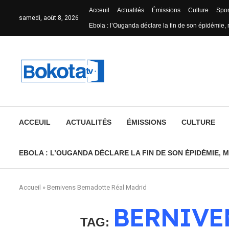
Acceuil
Actualités
Émissions
Culture
Spor
samedi, août 8, 2026
Ebola : l’Ouganda déclare la fin de son épidémie, 
ACCEUIL
ACTUALITÉS
ÉMISSIONS
CULTURE
EBOLA : L’OUGANDA DÉCLARE LA FIN DE SON ÉPIDÉMIE, M
Accueil
»
Bernivens Bernadotte Réal Madrid
BERNIVE
TAG: