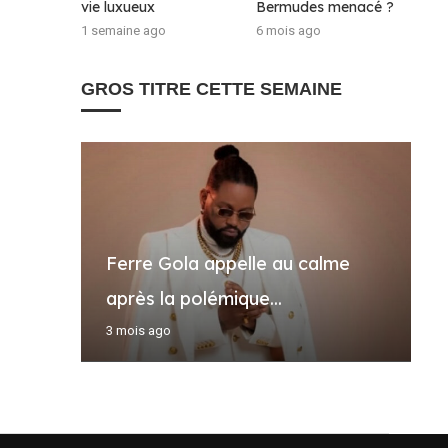
vie luxueux
Bermudes menacé ?
1 semaine ago
6 mois ago
GROS TITRE CETTE SEMAINE
Ferre Gola appelle au calme
K
A
R
A
après la polémique...
m
B
c
à
3 mois ago
5
1
3
2