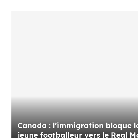
Canada : l’immigration bloque l
jeune footballeur vers le Real M