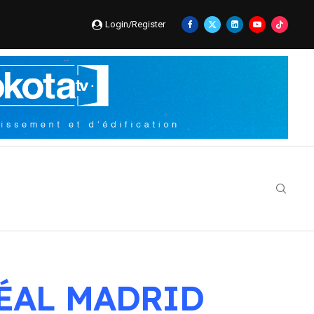
Login/Register
ÉAL MADRID