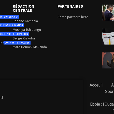
RÉDACTION
PARTENAIRES
CENTRALE
Some partners here
ACTEUR EN CHEF
Etienne Kambala
TEUR DE PUBLICATION
Mushiya Tshibangu
ECRÉTAIRE DE RÉDACTION
Serge Kiakuba
da
COMMUNITY MANAGER
Marc-Henock Makanda
Acceuil
A
Spor
ed.
Ebola : l’Oug