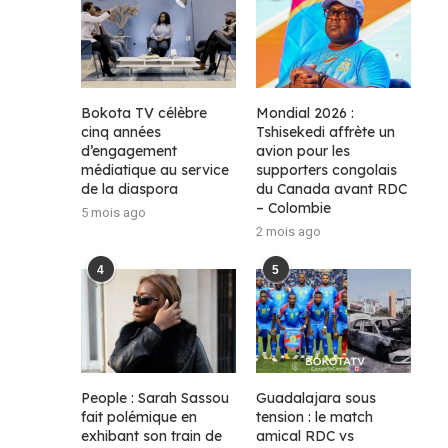
Bokota TV célèbre
Mondial 2026 :
cinq années
Tshisekedi affrète un
d’engagement
avion pour les
médiatique au service
supporters congolais
de la diaspora
du Canada avant RDC
– Colombie
5 mois ago
2 mois ago
4
5
People : Sarah Sassou
Guadalajara sous
fait polémique en
tension : le match
exhibant son train de
amical RDC vs