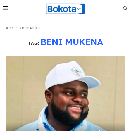
Accueil
»
Beni Mukena
BENI MUKENA
TAG: