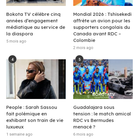
Bokota TV célèbre cinq
Mondial 2026 : Tshisekedi
années d’engagement
affrète un avion pour les
médiatique au service de
supporters congolais du
la diaspora
Canada avant RDC –
Colombie
5 mois ago
2 mois ago
4
5
People : Sarah Sassou
Guadalajara sous
fait polémique en
tension : le match amical
exhibant son train de vie
RDC vs Bermudes
luxueux
menacé ?
1 semaine ago
6 mois ago