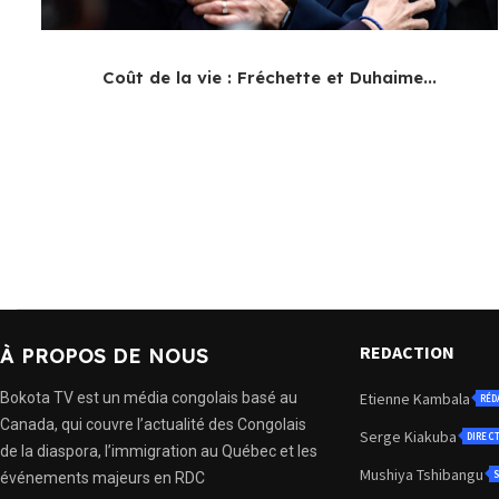
Coût de la vie : Fréchette et Duhaime...
REDACTION
À PROPOS DE NOUS
Bokota TV est un média congolais basé au
Etienne Kambala
RÉD
Canada, qui couvre l’actualité des Congolais
Serge Kiakuba
DIREC
de la diaspora, l’immigration au Québec et les
Mushiya Tshibangu
S
événements majeurs en RDC