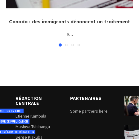
Canada : des immigrants dénoncent un traitement
«...
RÉDACTION
PARTENAIRES
CENTRALE
Some partners here
ACTEUR EN CHEF
Etienne Kambala
TEUR DE PUBLICATION
Mushiya Tshibangu
ECRÉTAIRE DE RÉDACTION
Serge Kiakuba