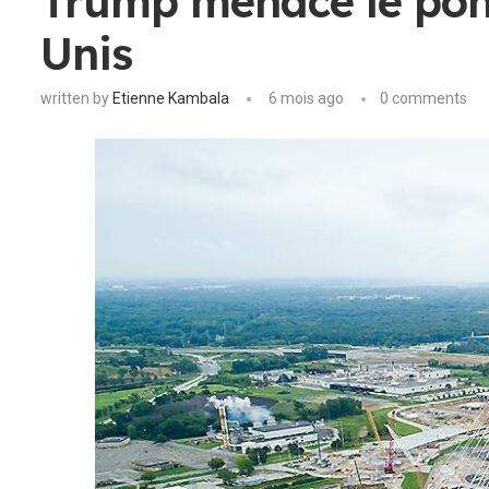
Trump menace le pont
Unis
written by
Etienne Kambala
6 mois ago
0 comments