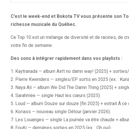
C’est le week-end et Bokota TV vous présente son Top
richesse musicale du Québec.
Ce Top 10 est un mélange de diversité et de racines, de cré
votre fin de semaine.
Des sons à intégrer rapidement dans vos playlists :
1. Kaytranada — album Ain’t no damn way! (2025) + sortie
2. Pierre Kwenders — singles/EP sortis en 2025 (ex. : Kuna
3. Naya Ali — album We Did The Damn Thing (2025) + singles
4. Sarahmée — single Haut les cœurs (2025).
5. Loud — album Douze sur douze (fin 2025) + extrait À ce 
6. Koriass — nouveau single Détour (janvier 2026).
7. Les Louanges — single La journée va être chaude + albu
8. FouKi — dernières sorties en 2025 (ex. : Oh oui).