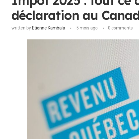
Impôt 2025 : tout ce 
déclaration au Cana
written by
Etienne Kambala
5 mois ago
0 comments