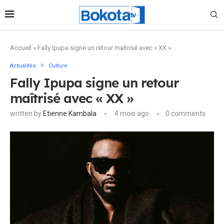
Accueil
»
Fally Ipupa signe un retour maîtrisé avec « XX »
Actualités
Culture
Fally Ipupa signe un retour
maîtrisé avec « XX »
written by
Etienne Kambala
4 mois ago
0 comments