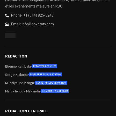
l’actualité des Congolais de la diaspora, l’immigration au Québec
et les événements majeurs en RDC
Phone: +1 (514) 825-5243
Email: info@bokotatv.com
REDACTION
Etienne Kambala
RÉDACTEUR EN CHEF
Serge Kiakuba
DIRECTEUR DE PUBLICATION
Mushiya Tshibangu
SECRÉTAIRE DE RÉDACTION
Marc-Henock Makanda
COMMUNITY MANAGER
RÉDACTION CENTRALE