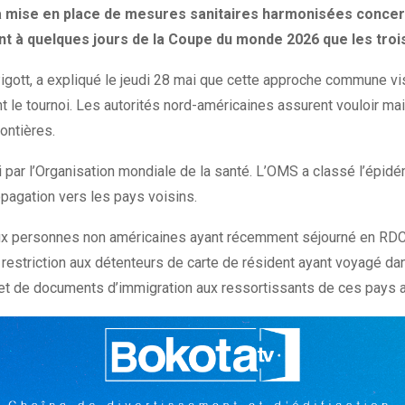
 la mise en place de mesures sanitaires harmonisées conc
ent à quelques jours de la Coupe du monde 2026 que les tro
gott, a expliqué le jeudi 28 mai que cette approche commune vise
nt le tournoi. Les autorités nord-américaines assurent vouloir m
ontières.
mai par l’Organisation mondiale de la santé. L’OMS a classé l’é
opagation vers les pays voisins.
ire aux personnes non américaines ayant récemment séjourné en R
restriction aux détenteurs de carte de résident ayant voyagé dan
 et de documents d’immigration aux ressortissants de ces pays af