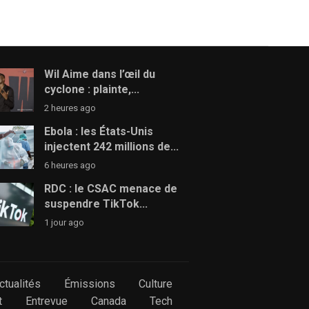
Wil Aime dans l’œil du
cyclone : plainte,...
2 heures ago
Ebola : les États-Unis
injectent 242 millions de...
6 heures ago
RDC : le CSAC menace de
suspendre TikTok...
1 jour ago
ctualités
Émissions
Culture
t
Entrevue
Canada
Tech