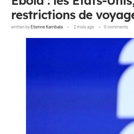
Ebola : les États-Unis
restrictions de voyag
written by
Etienne Kambala
2 mois ago
0 comments