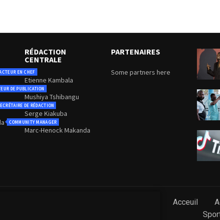
RÉDACTION
PARTENAIRES
CENTRALE
Some partners here
ACTEUR EN CHEF
Etienne Kambala
TEUR DE PUBLICATION
Mushiya Tshibangu
ECRÉTAIRE DE RÉDACTION
Serge Kiakuba
da
COMMUNITY MANAGER
Marc-Henock Makanda
Acceuil
A
Spor