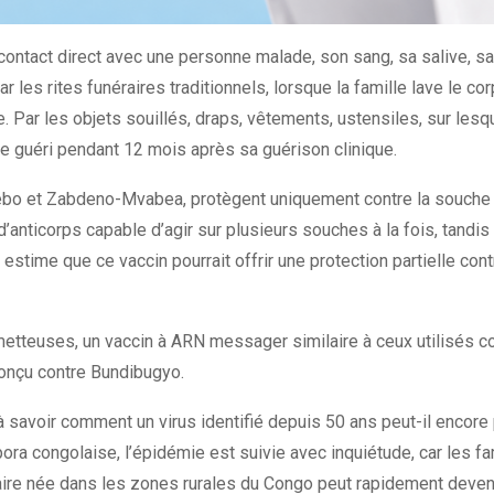
 contact direct avec une personne malade, son sang, sa salive, s
r les rites funéraires traditionnels, lorsque la famille lave le c
ar les objets souillés, draps, vêtements, ustensiles, sur lesque
e guéri pendant 12 mois après sa guérison clinique.
bo et Zabdeno-Mvabea, protègent uniquement contre la souche Zaï
anticorps capable d’agir sur plusieurs souches à la fois, tandis qu
 estime que ce vaccin pourrait offrir une protection partielle con
teuses, un vaccin à ARN messager similaire à ceux utilisés con
conçu contre Bundibugyo.
avoir comment un virus identifié depuis 50 ans peut-il encore 
ora congolaise, l’épidémie est suivie avec inquiétude, car les f
taire née dans les zones rurales du Congo peut rapidement deven