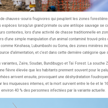
 de chauves-souris frugivores qui peuplent les zones forestières 
es espèces lorsqu’un grand primate ou une antilope sauvage se c
urs contextes, lors d’une activité de chasse traditionnelle en z
lors d’une simple manipulation d’un animal contaminé trouvé près 
es comme Kinshasa, Lubumbashi ou Goma, des zones minières ind
ource d’alimentation, et c’est dans cette dernière catégorie que 
variantes, Zaïre, Soudan, Bundibugyo et Taï Forest. La souche Z
une fièvre élevée que les habitants prennent souvent pour le p
arrhées arrivent ensuite, provoquant une déshydratation foudroya
ar les muqueuses internes, et la mort survient entre le 6e et le 1
environ 40 % des personnes infectées par la variante actuelle.