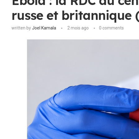
Ebola : la RDC au cen
russe et britannique (
written by
Joel Kamala
2 mois ago
0 comments