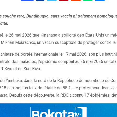
 souche rare, Bundibugyo, sans vaccin ni traitement homologué à
dite.
 le 26 mai 2026 que Kinshasa a sollicité des États-Unis un méd
 Mikhaïl Mourachko, un vaccin susceptible de protéger contre la
itaire de portée internationale le 17 mai 2026, son plus haut ni
ontrôle des maladies, l’épidémie comptait au 26 mai 2026 un tot
rd-Kivu et du Sud-Kivu.
ge de Yambuku, dans le nord de la République démocratique du Cong
318 cas, soit un taux de létalité de 88 %. Le professeur Jean-
shasa. Depuis cette découverte, la RDC a connu 17 épidémies, dev