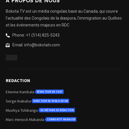
À PROPOS DE NOUS
Bokota TV est un média congolais basé au Canada, qui couvre
l’actualité des Congolais de la diaspora, l’immigration au Québec
et les événements majeurs en RDC
Phone: +1 (514) 825-5243
Email: info@bokotatv.com
REDACTION
Etienne Kambala
RÉDACTEUR EN CHEF
Serge Kiakuba
DIRECTEUR DE PUBLICATION
Mushiya Tshibangu
SECRÉTAIRE DE RÉDACTION
Marc-Henock Makanda
COMMUNITY MANAGER