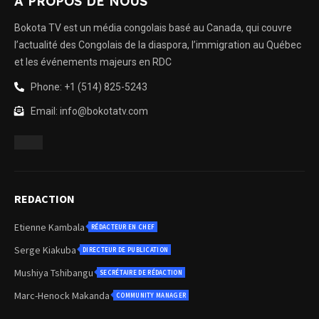
À PROPOS DE NOUS
Bokota TV est un média congolais basé au Canada, qui couvre
l’actualité des Congolais de la diaspora, l’immigration au Québec
et les événements majeurs en RDC
Phone: +1 (514) 825-5243
Email: info@bokotatv.com
REDACTION
Etienne Kambala
RÉDACTEUR EN CHEF
Serge Kiakuba
DIRECTEUR DE PUBLICATION
Mushiya Tshibangu
SECRÉTAIRE DE RÉDACTION
Marc-Henock Makanda
COMMUNITY MANAGER